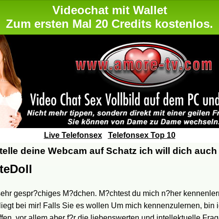
Videochat mit Wallet
Zum ersten Mal 20 Credits kostenlos.
Live Telefonsex
Telefonsex Top 10
elle deine Webcam auf Schatz ich will dich auch
teDoll
 sehr gespr?chiges M?dchen. M?chtest du mich n?her kennenle
iegt bei mir! Falls Sie es wollen Um mich kennenzulernen, bin i
en, vor allem aber f?r die liebenswerten und intellektuelle Frag