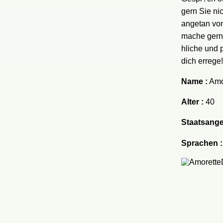
gern Sie nic
angetan von
mache gerne
hliche und 
dich errege!
Name :
Amo
Alter :
40
Staatsange
Sprachen :