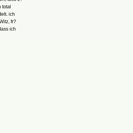
 total
lt. ich
itz, fr?
dass ich