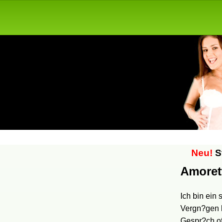
Neu!
St
Amoret
Ich bin ein
Vergn?gen l
Gespr?ch off