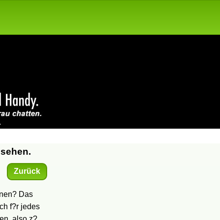
 sehen.
Zurück
rnen? Das
ch f?r jedes
en, also z?