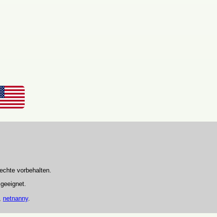
echte vorbehalten.
 geeignet.
,
netnanny
.