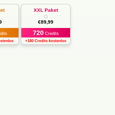
et
XXL
Paket
9
€89,99
720
dits
Credits
ostenlos
+180 Credits kostenlos