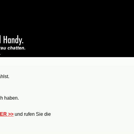
hlst.
ch haben.
IER >>
und rufen Sie die