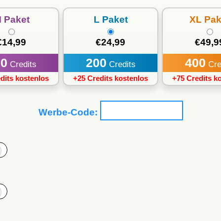
M
Paket
L
Paket
XL
Pak
€14,99
€24,99
€49,9
20
200
400
Credits
Credits
Cre
dits kostenlos
+25 Credits kostenlos
+75 Credits k
Werbe-Code: